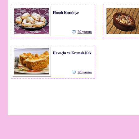
Elmalı Kurabiye
29 yorum
Havuçlu ve Kremalı Kek
28 yorum