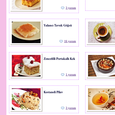
3 yorum
Yalancı Tavuk Göğsü
16 yorum
Zencefilli Portakallı Kek
1 yorum
Kestaneli Pilav
3 yorum